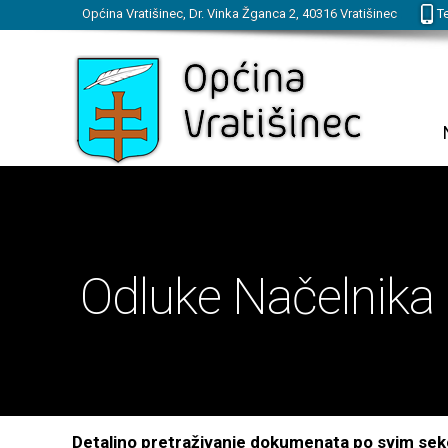
Općina Vratišinec, Dr. Vinka Žganca 2, 40316 Vratišinec
Te
Odluke Načelnika
Detaljno pretraživanje dokumenata po svim sek