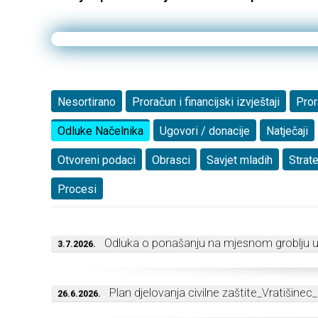
Nesortirano
Proračun i financijski izvještaji
Pror
Odluke Načelnika
Ugovori / donacije
Natječaji
Otvoreni podaci
Obrasci
Savjet mladih
Strate
Procesi
Odluka o ponašanju na mjesnom groblju u
3.7.2026.
Plan djelovanja civilne zaštite_Vratišinec
26.6.2026.