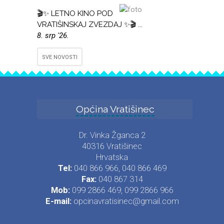
🎬✨ LETNO KINO POD
VRATIŠINSKAJ ZVEZDAJ ✨🎬 ...
8. srp '26.
SVE NOVOSTI
Općina Vratišinec
Dr. Vinka Žganca 2
40316 Vratišinec
Hrvatska
Tel:
040 866 966, 040 866 469
Fax:
040 867 314
Mob:
099 2866 469, 099 2866 966
E-mail:
opcinavratisinec@gmail.com