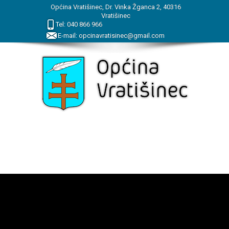
Općina Vratišinec, Dr. Vinka Žganca 2, 40316
Vratišinec
Tel:
040
866
966
E-mail:
opcinavratisinec@gmail.com