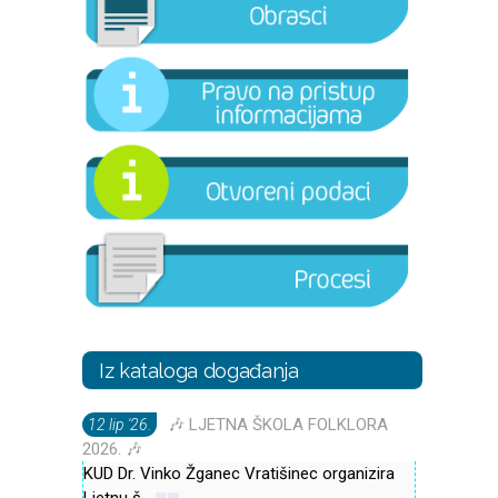
Iz kataloga događanja
🎶 LJETNA ŠKOLA FOLKLORA
12 lip '26.
2026. 🎶
KUD Dr. Vinko Žganec Vratišinec organizira
Ljetnu š
...