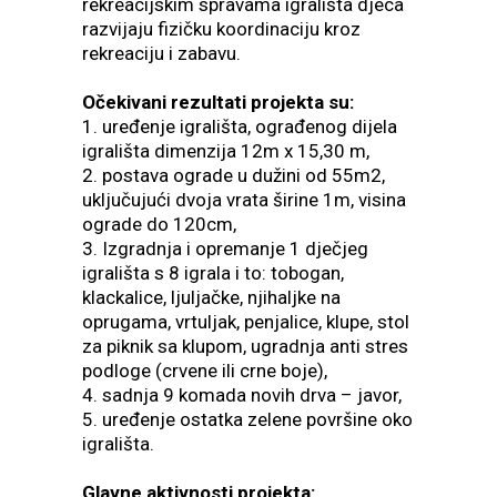
rekreacijskim spravama igrališta djeca
razvijaju fizičku koordinaciju kroz
rekreaciju i zabavu.
Očekivani rezultati projekta su:
1. uređenje igrališta, ograđenog dijela
igrališta dimenzija 12m x 15,30 m,
2. postava ograde u dužini od 55m2,
uključujući dvoja vrata širine 1m, visina
ograde do 120cm,
3. Izgradnja i opremanje 1 dječjeg
igrališta s 8 igrala i to: tobogan,
klackalice, ljuljačke, njihaljke na
oprugama, vrtuljak, penjalice, klupe, stol
za piknik sa klupom, ugradnja anti stres
podloge (crvene ili crne boje),
4. sadnja 9 komada novih drva – javor,
5. uređenje ostatka zelene površine oko
igrališta.
Glavne aktivnosti projekta: