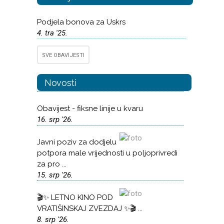
Podjela bonova za Uskrs
4. tra '25.
SVE OBAVIJESTI
Novosti
Obavijest - fiksne linije u kvaru
16. srp '26.
Javni poziv za dodjelu
potpora male vrijednosti u poljoprivredi
za pro ...
15. srp '26.
🎬✨ LETNO KINO POD
VRATIŠINSKAJ ZVEZDAJ ✨🎬 ...
8. srp '26.