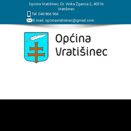
Općina Vratišinec, Dr. Vinka Žganca 2, 40316
Vratišinec
Tel:
040
866
966
E-mail:
opcinavratisinec@gmail.com