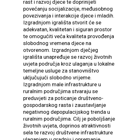
rast i razvoj djece te doprinijeti
povećanju socijalizacije, međusobnog
povezivanja i interakcije djece i mladih.
Izgradnjom igrališta stvorit će se
adekvatan, kvalitetan i siguran prostor
te omogućiti veća kvaliteta provođenja
slobodnog vremena djece na
otvorenom. Izgradnjom dječjeg
igrališta unapređuje se razvoj životnih
uvjeta područja kroz ulaganja u lokalne
temeljne usluge za stanovništvo
uključujući slobodno vrijeme.
Izgradnjom male infrastrukture u
ruralnim područjima stvaraju se
preduvjeti za poticanje društveno-
gospodarskog rasta i zaustavljanje
negativnog depopulacijskog trenda u
ruralnim područjima. Cilj je poboljšanje
životnih uvjeta, doprinos atraktivnosti
sela te razvoj društvene infrastrukture
ulaganjem u gradnju i opremanje