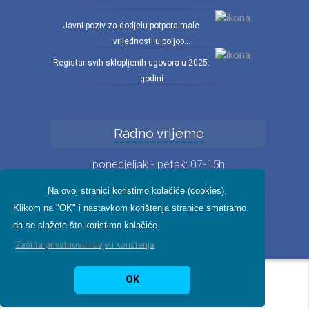
Javni poziv za dodjelu potpora male
vrijednosti u poljop...
Registar svih sklopljenih ugovora u 2025.
godini
Radno vrijeme
ponedjeljak - petak: 07-15h
Na ovoj stranici koristimo kolačiće (cookies).
Iz fotogalerije
Klikom na "OK" i nastavkom korištenja stranice smatramo
da se slažete što koristimo kolačiće.
Zaštita privatnosti i uvjeti korištenja
Pikant IT 2024.
Zaštita
OK
privatnosti
|
Digitalna pristupačnost
|
Etički
kodeks