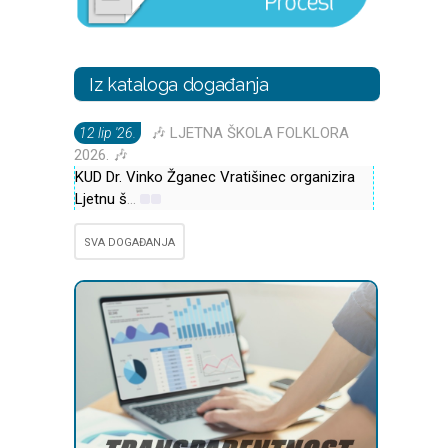
Iz kataloga događanja
🎶 LJETNA ŠKOLA FOLKLORA
12 lip '26.
2026. 🎶
KUD Dr. Vinko Žganec Vratišinec organizira
Ljetnu š
...
SVA DOGAĐANJA