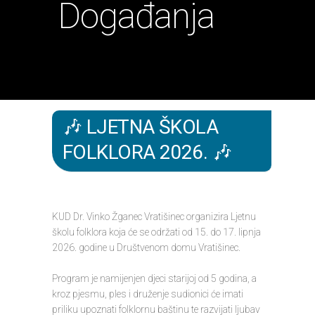
Događanja
🎶 LJETNA ŠKOLA
FOLKLORA 2026. 🎶
KUD Dr. Vinko Žganec Vratišinec organizira Ljetnu
školu folklora koja će se održati od 15. do 17. lipnja
2026. godine u Društvenom domu Vratišinec.
Program je namijenjen djeci starijoj od 5 godina, a
kroz pjesmu, ples i druženje sudionici će imati
priliku upoznati folklornu baštinu te razvijati ljubav