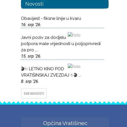
Novosti
Obavijest - fiksne linije u kvaru
16. srp '26.
Javni poziv za dodjelu
potpora male vrijednosti u poljoprivredi
za pro ...
15. srp '26.
🎬✨ LETNO KINO POD
VRATIŠINSKAJ ZVEZDAJ ✨🎬 ...
8. srp '26.
SVE NOVOSTI
Općina Vratišinec