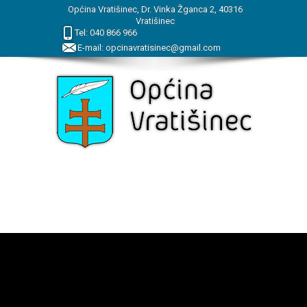
Općina Vratišinec, Dr. Vinka Žganca 2, 40316
Vratišinec
Tel:
040
866
966
E-mail:
opcinavratisinec@gmail.com