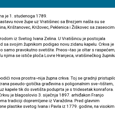
na je 1. studenoga 1789.
astavu nove župe uz Vratišinec sa Brezjem našla su se
ina, Krištanovec, Križovec, Peklenica i Žiškovec sa zaseocim
rodom iz Svetog Ivana Zelina. U Vratišincu je postojala
arod sa svojim župnikom podigao novu zidanu kapelu. Crkva je
 samo pravokutno svetište. Preos¬tao je oltar s raspećem,
 njima se ističe ploča Lovre Hranjeca, vratišinečkog župnik
odići nova prostra¬nija župna crkva. Toj se gradnji pristupil
strana pseudo-gotička građevina s poligonalnim sve¬tištem,
 kapele tik do svetišta poduprta je s tridesetak konrafora.
Crkvu je blagoslovio 3. siječnja 1897. arhiđakon Franjo
ma tradiciji dopremljene iz Varaždina. Pred glavnim
e plastike svetog Ivana i Pavla iz 1779. godine, na visokim