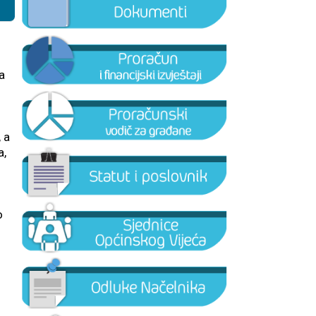
a
 a
a,
o