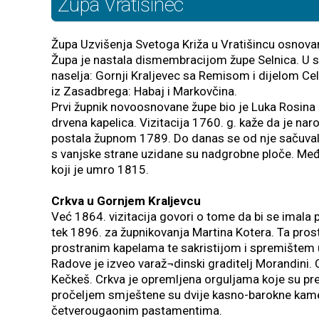
Župa Vratišinec
Župa Uzvišenja Svetoga Križa u Vratišincu osnova
Župa je nastala dismembracijom župe Selnica. U s
naselja: Gornji Kraljevec sa Remisom i dijelom Cel
iz Zasadbrega: Habaj i Markovčina.
Prvi župnik novoosnovane župe bio je Luka Rosina 
drvena kapelica. Vizitacija 1760. g. kaže da je n
postala župnom 1789. Do danas se od nje sačuvalo
s vanjske strane uzidane su nadgrobne ploče. Među
koji je umro 1815.
Crkva u Gornjem Kraljevcu
Već 1864. vizitacija govori o tome da bi se imala p
tek 1896. za župnikovanja Martina Kotera. Ta pro
prostranim kapelama te sakristijom i spremištem uz
Radove je izveo varaž¬dinski graditelj Morandini. 
Kečkeš. Crkva je opremljena orguljama koje su pre
pročeljem smještene su dvije kasno-barokne kamen
četverougaonim pastamentima.