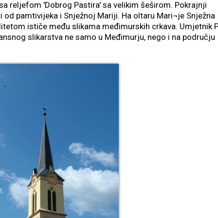
sa reljefom 'Dobrog Pastira' sa velikim šeširom. Pokrajnji
ti od pamtivijeka i Snježnoj Mariji. Ha oltaru Mari¬je Snježna
alitetom ističe među slikama međimurskih crkava. Umjetnik P
sansnog slikarstva ne samo u Međimurju, nego i na području