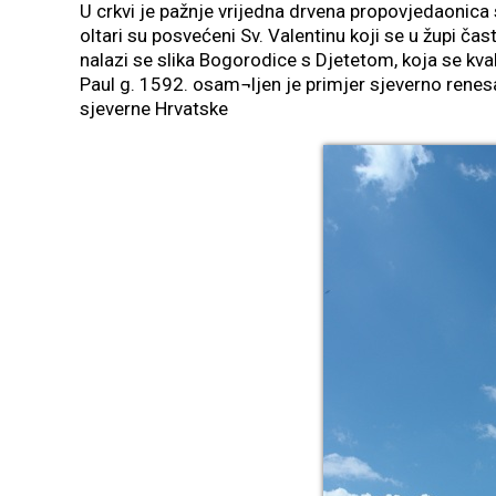
U crkvi je pažnje vrijedna drvena propovjedaonica 
oltari su posvećeni Sv. Valentinu koji se u župi čas
nalazi se slika Bogorodice s Djetetom, koja se kv
Paul g. 1592. osam¬ljen je primjer sjeverno rene
sjeverne Hrvatske