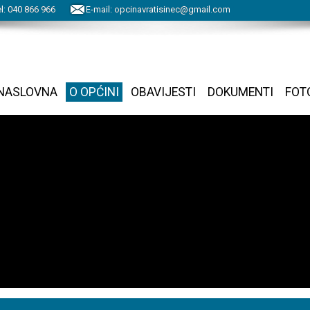
l:
040
866
966
E-mail:
opcinavratisinec@gmail.com
NASLOVNA
O OPĆINI
OBAVIJESTI
DOKUMENTI
FOT