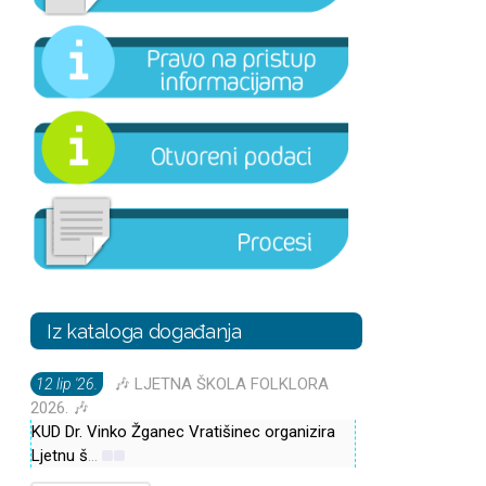
Iz kataloga događanja
🎶 LJETNA ŠKOLA FOLKLORA
12 lip '26.
2026. 🎶
KUD Dr. Vinko Žganec Vratišinec organizira
Ljetnu š
...