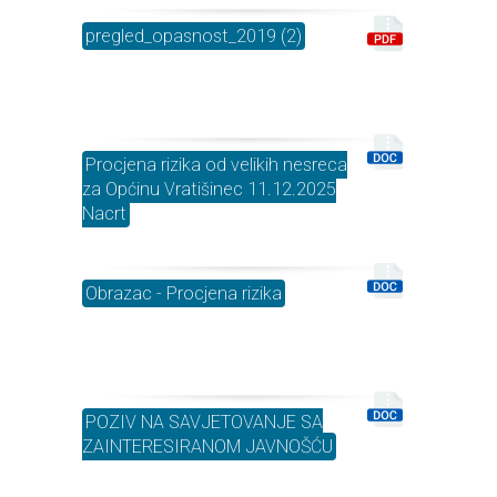
pregled_opasnost_2019 (2)
Procjena rizika od velikih nesreca
za Općinu Vratišinec 11.12.2025
Nacrt
Obrazac - Procjena rizika
POZIV NA SAVJETOVANJE SA
ZAINTERESIRANOM JAVNOŠĆU