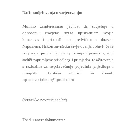
Način sudjelovanja u savjetovanju:
Molimo zainteresiranu javnost da sudjeluje u
donošenju Procjene rizika upisivanjem svojih
komentara i primjedbi na predviđenom obrascu.
Napomena: Nakon završetka savjetovanja objavit će se
Izvješće o provedenom savjetovanju s javnošću, koje
sadrži zaprimljene prijedloge i primjedbe te očitovanja
s razlozima za neprihvaćanje pojedinih prijedloga i
primjedbi. Dostava obrasca na e-mail:
opcinavratišinec@gmail.com
(https://www.vratisinec.hr/).
Uvid u nacrt dokumenta: