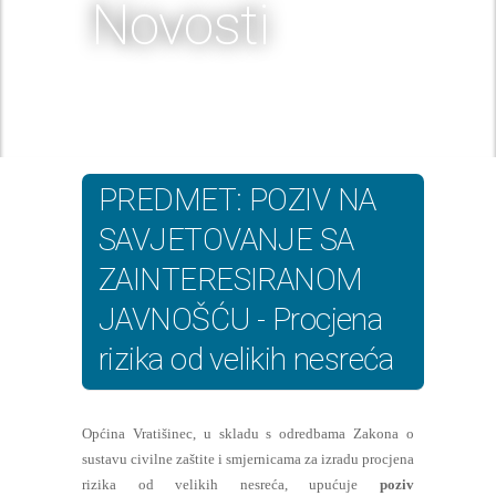
Novosti
PREDMET: POZIV NA
SAVJETOVANJE SA
ZAINTERESIRANOM
JAVNOŠĆU - Procjena
rizika od velikih nesreća
Općina Vratišinec, u skladu s odredbama Zakona o
sustavu civilne zaštite i smjernicama za izradu procjena
rizika od velikih nesreća, upućuje
poziv