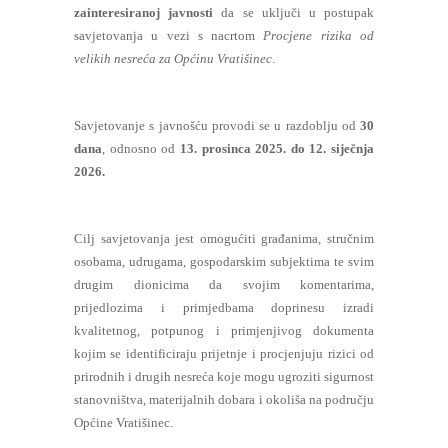
zainteresiranoj javnosti
da se uključi u postupak
savjetovanja u vezi s nacrtom
Procjene rizika od
velikih nesreća za Općinu Vratišinec
.
Savjetovanje s javnošću provodi se u razdoblju od
30
dana
, odnosno od
13. prosinca 2025. do 12. siječnja
2026.
Cilj savjetovanja jest omogućiti građanima, stručnim
osobama, udrugama, gospodarskim subjektima te svim
drugim dionicima da svojim komentarima,
prijedlozima i primjedbama doprinesu izradi
kvalitetnog, potpunog i primjenjivog dokumenta
kojim se identificiraju prijetnje i procjenjuju rizici od
prirodnih i drugih nesreća koje mogu ugroziti sigurnost
stanovništva, materijalnih dobara i okoliša na području
Općine Vratišinec.