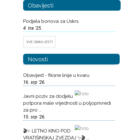
Obavijesti
Podjela bonova za Uskrs
4. tra '25.
SVE OBAVIJESTI
Novosti
Obavijest - fiksne linije u kvaru
16. srp '26.
Javni poziv za dodjelu
potpora male vrijednosti u poljoprivredi
za pro ...
15. srp '26.
🎬✨ LETNO KINO POD
VRATIŠINSKAJ ZVEZDAJ ✨🎬 ...