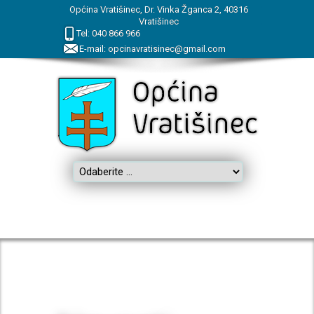
Općina Vratišinec, Dr. Vinka Žganca 2, 40316
Vratišinec
Tel:
040
866
966
E-mail:
opcinavratisinec@gmail.com