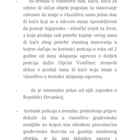
-
da nemaju u vlasništvu stan, kuću, kuću za
odmor ili sličan objekt pogodan za stanovanje
odnosno da imaju u vlasništvu samo jedan stan
ili kuću koji su u takvom stanju uporabljivosti
da postoje higijensko - tehnički uvjeti za život,
a koju prodaju radi potrebe kupnje većeg stana
ili kuće zbog potrebe vlastitog stanovanja u
kojem slučaju su korisnici poticaja u roku od 2
godine od dana sklapanja ugovora o dodjeli
poticaja dužni Općini Vratišinec dostaviti
dokaz o prodaji stana ili kuće koju imaju u
vlasništvu u trenutku sklapanja ugovora,
-
da je minimalno jedan od njih zaposlen u
Republici Hrvatskoj,
-
korisnik poticaja u trenutku podnošenja prijave
dokaže da ima u vlasništvu građevinsko
zemljište na kojem ima ishođenu pravomoćnu
građevinsku dozvolu za gradnju stambenog
objekta, te da ima sklopljen ugovor s