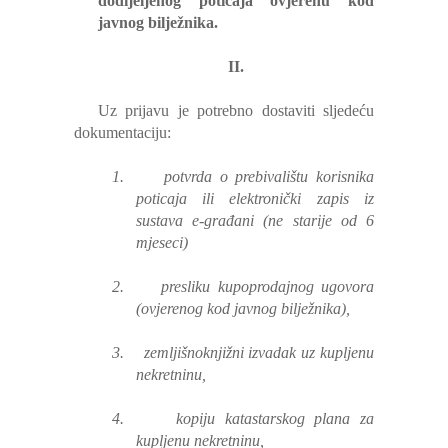
dodijeljenog poticaja ovjerenu kod
javnog bilježnika.
II.
Uz prijavu je potrebno dostaviti sljedeću
dokumentaciju:
1.
potvrda o prebivalištu korisnika
poticaja ili elektronički zapis iz
sustava e-građani (ne starije od 6
mjeseci)
2.
presliku kupoprodajnog ugovora
(ovjerenog kod javnog bilježnika),
3.
zemljišnoknjižni
izvadak uz kupljenu
nekretninu,
4.
kopiju katastarskog plana za
kupljenu nekretninu,