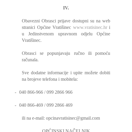
IV.
Obavezni Obrasci prijave dostupni su na web
stranici Općine Vratišinec
www.vratisinec.hr
i
u Jedinstvenom upravnom odjelu Općine
Vratišinec.
Obrasci se popunjavaju ručno ili pomoću
računala.
Sve dodatne informacije i upite možete dobiti
na brojeve telefona i mobitela:
-
040 866-966 / 099 2866 966
-
040 866-469 / 099 2866 469
ili na e-mail: opcinavratisinec@gmail.com
OPĆINSKI NAČELNIK