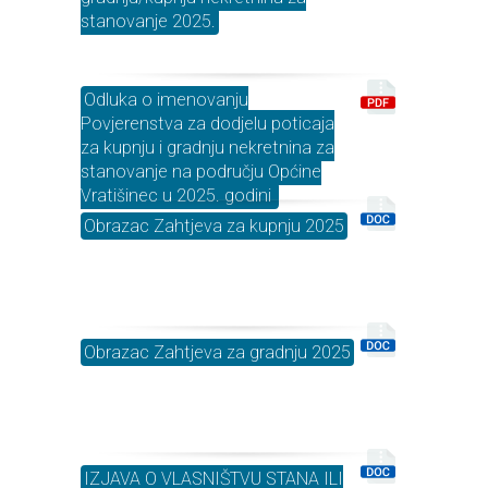
stanovanje 2025.
Odluka o imenovanju
Povjerenstva za dodjelu poticaja
za kupnju i gradnju nekretnina za
stanovanje na području Općine
Vratišinec u 2025. godini
Obrazac Zahtjeva za kupnju 2025
Obrazac Zahtjeva za gradnju 2025
IZJAVA O VLASNIŠTVU STANA ILI