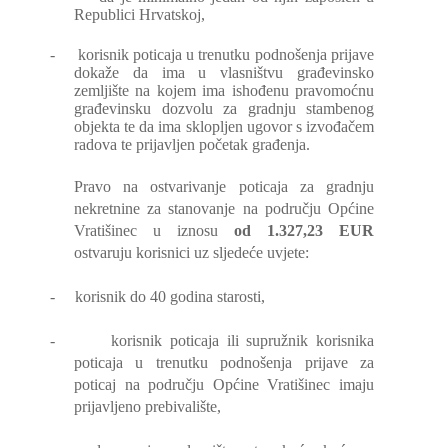
Republici Hrvatskoj,
-
korisnik poticaja u trenutku podnošenja prijave
dokaže da ima u vlasništvu građevinsko
zemljište na kojem ima ishođenu pravomoćnu
građevinsku dozvolu za gradnju stambenog
objekta te da ima sklopljen ugovor s izvođačem
radova te prijavljen početak građenja.
Pravo na ostvarivanje poticaja za gradnju
nekretnine za stanovanje na području Općine
Vratišinec u iznosu
od 1.327,23 EUR
ostvaruju korisnici uz sljedeće uvjete:
-
korisnik do 40 godina starosti,
-
korisnik poticaja ili supružnik korisnika
poticaja u trenutku podnošenja prijave za
poticaj na području Općine Vratišinec imaju
prijavljeno prebivalište,