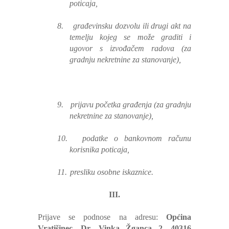
poticaja,
8.
građevinsku dozvolu ili drugi akt na
temelju kojeg se može graditi i
ugovor s izvođačem radova (za
gradnju nekretnine za stanovanje),
9.
prijavu početka građenja (za gradnju
nekretnine za stanovanje),
10.
podatke o bankovnom računu
korisnika poticaja,
11.
presliku osobne iskaznice.
III.
Prijave se podnose na adresu:
Općina
Vratišinec, Dr. Vinka Žganca 2, 40316