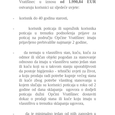
Vratišinec u iznosu
od 1.990,84 EUR
ostvaruju korisnici uz sljedeće uvjete:
-
korisnik do 40 godina starosti,
-
korisnik poticaja ili supružnik korisnika
poticaja u trenutku podnošenja prijave za
poticaj na području Općine Vratišinec imaju
prijavljeno prebivalište najmanje 2 godine,
-
da nemaju u vlasništvu stan, kuću, kuću za
odmor ili sličan objekt pogodan za stanovanje
odnosno da imaju u vlasništvu samo jedan stan
ili kuću koji su u takvom stanju uporabljivosti
da postoje higijensko - tehnički uvjeti za život,
a koju prodaju radi potrebe kupnje većeg stana
ili kuće zbog potrebe vlastitog stanovanja u
kojem slučaju su korisnici poticaja u roku od 2
godine od dana sklapanja
ugovora o dodjeli
poticaja dužni Općini Vratišinec dostaviti
dokaz o prodaji stana ili kuće koju imaju u
vlasništvu u trenutku sklapanja ugovora,
-
da je minimalno jedan od njih zaposlen u