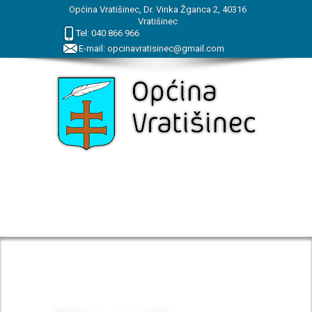
Općina Vratišinec, Dr. Vinka Žganca 2, 40316
Vratišinec
Tel:
040
866
966
E-mail:
opcinavratisinec@gmail.com