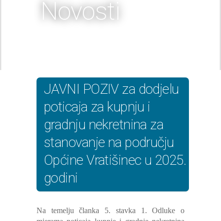
Novosti
JAVNI POZIV za dodjelu
poticaja za kupnju i
gradnju nekretnina za
stanovanje na području
Općine Vratišinec u 2025.
godini
Na temelju članka 5. stavka 1. Odluke o