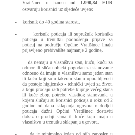
Vratišinec u iznosu
od 1.990,84 EUR
ostvaruju korisnici uz sljedeće uvjete:
-
korisnik do 40 godina starosti,
-
korisnik poticaja ili supružnik korisnika
poticaja u trenutku podnošenja prijave za
poticaj na području Općine Vratišinec imaju
prijavljeno prebivalište najmanje 2 godine
,
-
da nemaju u vlasništvu stan, kuću, kuću za
odmor ili sličan objekt pogodan za stanovanje
odnosno da imaju u vlasništvu samo jedan stan
ili kuću koji su u takvom stanju uporabljivosti
da postoje higijensko - tehnički uvjeti za život,
a koju prodaju radi potrebe kupnje većeg stana
ili kuće zbog potrebe vlastitog stanovanja u
kojem slučaju su korisnici poticaja u roku od 2
godine od dana sklapanja ugovora o dodjeli
poticaja dužni Općini Vratišinec dostaviti
dokaz o prodaji stana ili kuće koju imaju u
vlasništvu u trenutku sklapanja ugovora,
-
da je minimalno jedan od njih zaposlen u