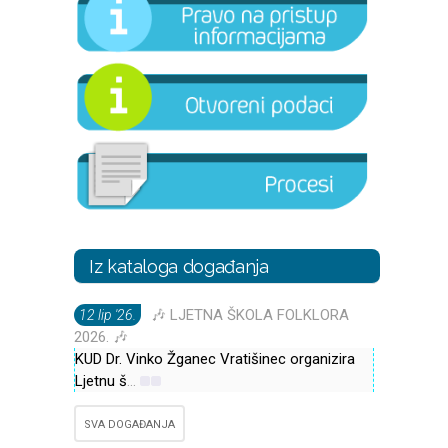
Iz kataloga događanja
🎶 LJETNA ŠKOLA FOLKLORA
12 lip '26.
2026. 🎶
KUD Dr. Vinko Žganec Vratišinec organizira
Ljetnu š
...
SVA DOGAĐANJA