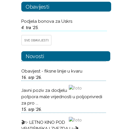
Obavijesti
Podjela bonova za Uskrs
4. tra '25.
SVE OBAVIJESTI
Novosti
Obavijest - fiksne linije u kvaru
16. srp '26.
Javni poziv za dodjelu
potpora male vrijednosti u poljoprivredi
za pro ...
15. srp '26.
🎬✨ LETNO KINO POD
VRATIŠINSKAJ ZVEZDAJ ✨🎬 ...