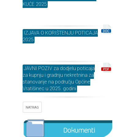
KUĆE 2025
IZJAVA O KORIŠTENJU POTICAJA
2025
JAVNI POZIV za dodjelu poticaja
za kupnju i gradnju nekretnina za
stanovanje na području Općine
Vratišinec u 2025. godini
NATRAG