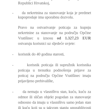
Republici Hrvatskoj,
-
da nekretnina za stanovanje koja je predmet
kupoprodaje ima uporabnu dozvolu.
Pravo na ostvarivanje poticaja za kupnju
nekretnine za stanovanje na području Općine
Vratišinec u iznosu
od 1.327,23 EUR
ostvaruju korisnici uz sljedeće uvjete:
-
korisnik do 40 godina starosti,
-
korisnik poticaja ili supružnik korisnika
poticaja u trenutku podnošenja prijave za
poticaj na području Općine Vratišinec imaju
prijavljeno prebivalište,
-
da nemaju u vlasništvu stan, kuću, kuću za
odmor ili sličan objekt pogodan za stanovanje
odnosno da imaju u vlasništvu samo jedan stan
ili kuću koji su u takvom stanju uporabljivosti