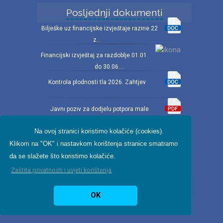
Posljednji dokumenti
Bilješke uz financijske izvještaje razine 22
z...
Financijski izvještaj za razdoblje 01.01.
do 30.06....
Kontrola plodnosti tla 2026. Zahtjev
Javni poziv za dodjelu potpora male
vrijednosti u poljop...
Na ovoj stranici koristimo kolačiće (cookies).
Registar svih sklopljenih ugovora u 2025.
Klikom na "OK" i nastavkom korištenja stranice smatramo
godini
da se slažete što koristimo kolačiće.
Zaštita privatnosti i uvjeti korištenja
Radno vrijeme
OK
ponedjeljak - petak: 07-15h