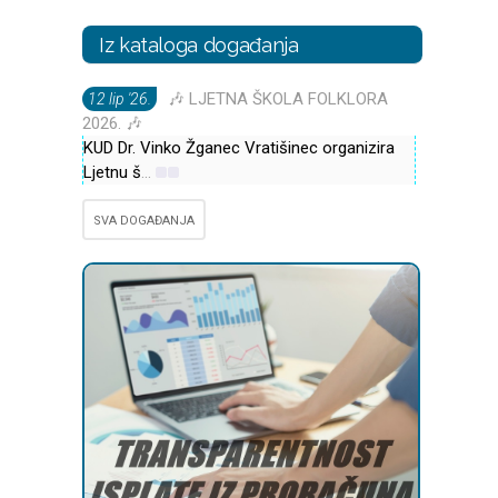
Iz kataloga događanja
🎶 LJETNA ŠKOLA FOLKLORA
12 lip '26.
2026. 🎶
KUD Dr. Vinko Žganec Vratišinec organizira
Ljetnu š
...
SVA DOGAĐANJA