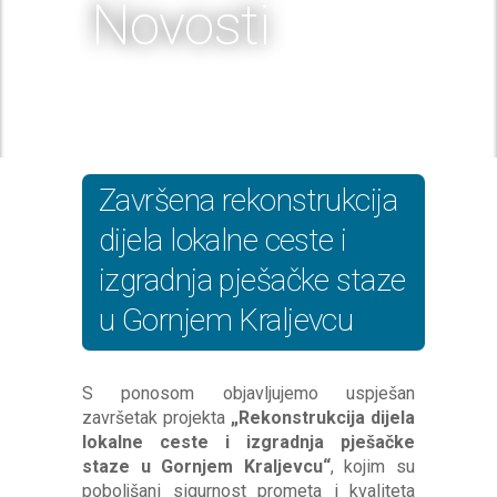
Novosti
Završena rekonstrukcija
dijela lokalne ceste i
izgradnja pješačke staze
u Gornjem Kraljevcu
S ponosom objavljujemo uspješan
završetak projekta
„Rekonstrukcija dijela
lokalne ceste i izgradnja pješačke
staze u Gornjem Kraljevcu“
, kojim su
poboljšani sigurnost prometa i kvaliteta