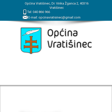
Općina Vratišinec, Dr. Vinka Žganca 2, 40316
Vratišinec
Tel:
040
866
966
E-mail:
opcinavratisinec@gmail.com