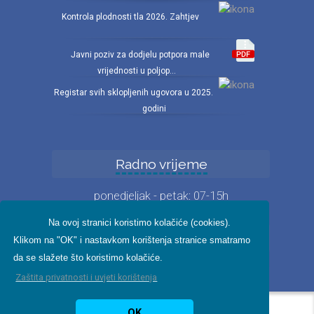
Kontrola plodnosti tla 2026. Zahtjev
Javni poziv za dodjelu potpora male
vrijednosti u poljop...
Registar svih sklopljenih ugovora u 2025.
godini
Radno vrijeme
ponedjeljak - petak: 07-15h
Na ovoj stranici koristimo kolačiće (cookies).
Iz fotogalerije
Klikom na "OK" i nastavkom korištenja stranice smatramo
da se slažete što koristimo kolačiće.
Zaštita privatnosti i uvjeti korištenja
Pikant IT 2024.
Zaštita
OK