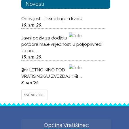
Novosti
Obavijest - fiksne linije u kvaru
16. srp '26.
Javni poziv za dodjelu
potpora male vrijednosti u poljoprivredi
za pro ...
15. srp '26.
🎬✨ LETNO KINO POD
VRATIŠINSKAJ ZVEZDAJ ✨🎬 ...
8. srp '26.
SVE NOVOSTI
Općina Vratišinec