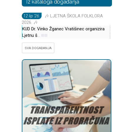
Iz kataloga događanja
🎶 LJETNA ŠKOLA FOLKLORA
12 lip '26.
2026. 🎶
KUD Dr. Vinko Žganec Vratišinec organizira
Ljetnu š
...
SVA DOGAĐANJA