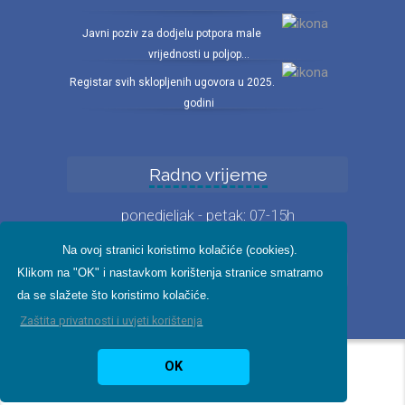
Javni poziv za dodjelu potpora male
vrijednosti u poljop...
Registar svih sklopljenih ugovora u 2025.
godini
Radno vrijeme
ponedjeljak - petak: 07-15h
Na ovoj stranici koristimo kolačiće (cookies).
Iz fotogalerije
Klikom na "OK" i nastavkom korištenja stranice smatramo
da se slažete što koristimo kolačiće.
Zaštita privatnosti i uvjeti korištenja
Pikant IT 2024.
Zaštita
OK
privatnosti
|
Digitalna pristupačnost
|
Etički
kodeks