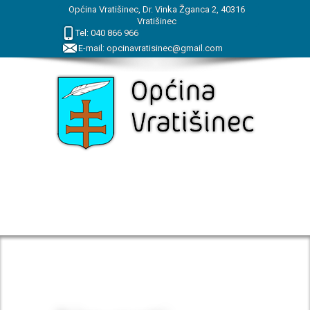
Općina Vratišinec, Dr. Vinka Žganca 2, 40316
Vratišinec
Tel:
040
866
966
E-mail:
opcinavratisinec@gmail.com