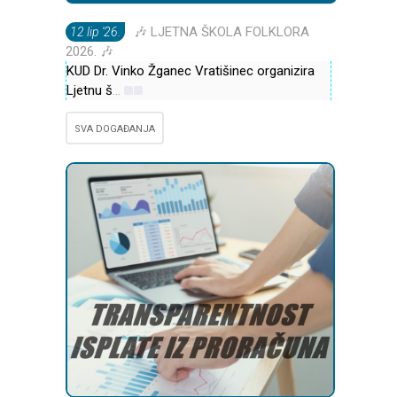
🎶 LJETNA ŠKOLA FOLKLORA
12 lip '26.
2026. 🎶
KUD Dr. Vinko Žganec Vratišinec organizira
Ljetnu š
...
SVA DOGAĐANJA