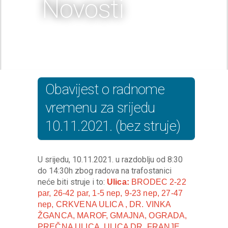
Novosti
Obavijest o radnome
vremenu za srijedu
10.11.2021. (bez struje)
U srijedu, 10.11.2021. u razdoblju od 8:30
do 14:30h zbog radova na trafostanici
neće biti struje i to:
Ulica:
BRODEC 2-22
par, 26-42 par, 1-5 nep, 9-23 nep, 27-47
nep, CRKVENA ULICA , DR. VINKA
ŽGANCA, MAROF, GMAJNA, OGRADA,
PREČNA ULICA, ULICA DR. FRANJE