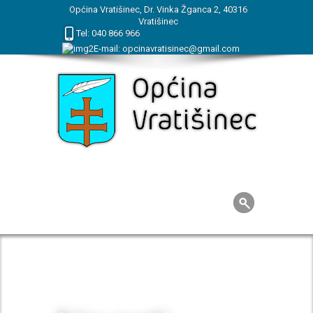
Općina Vratišinec, Dr. Vinka Žganca 2, 40316
Vratišinec
Tel:
040
866
966
E-mail:
opcinavratisinec@gmail.com