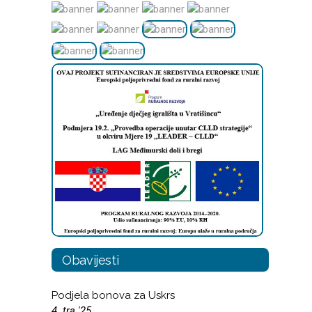
Obavijesti
Podjela bonova za Uskrs
4. tra '25.