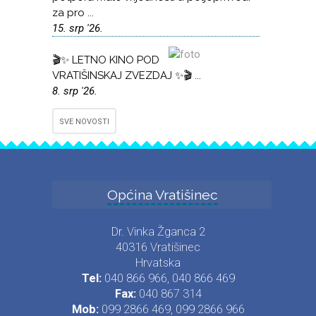
za pro ...
15. srp '26.
🎬✨ LETNO KINO POD
VRATIŠINSKAJ ZVEZDAJ ✨🎬 ...
8. srp '26.
SVE NOVOSTI
Općina Vratišinec
Dr. Vinka Žganca 2
40316 Vratišinec
Hrvatska
Tel:
040 866 966, 040 866 469
Fax:
040 867 314
Mob:
099 2866 469, 099 2866 966