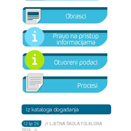
Iz kataloga događanja
🎶 LJETNA ŠKOLA FOLKLORA
12 lip '26.
2026. 🎶