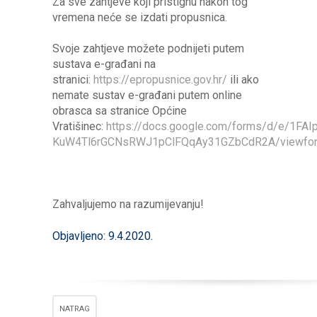
Za sve zahtjeve koji pristignu nakon tog
vremena neće se izdati propusnica.
Svoje zahtjeve možete podnijeti putem
sustava e-građani na
stranici:
https://epropusnice.gov.hr/
ili ako
nemate sustav e-građani putem online
obrasca sa stranice Općine
Vratišinec:
https://docs.google.com/forms/d/e/1F
KuW4Tl6rGCNsRWJ1pClFQqAy31GZbCdR2A/viewfo
Zahvaljujemo na razumijevanju!
Objavljeno: 9.4.2020.
NATRAG