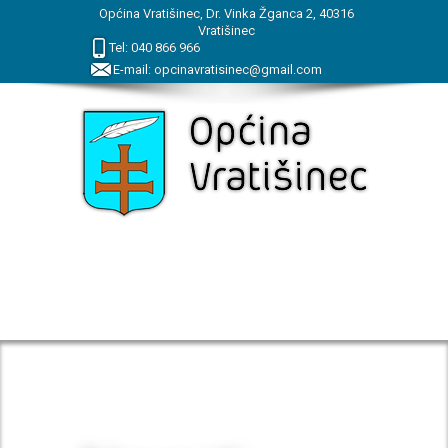
Općina Vratišinec, Dr. Vinka Žganca 2, 40316
Vratišinec
Tel:
040
866
966
E-mail:
opcinavratisinec@gmail.com