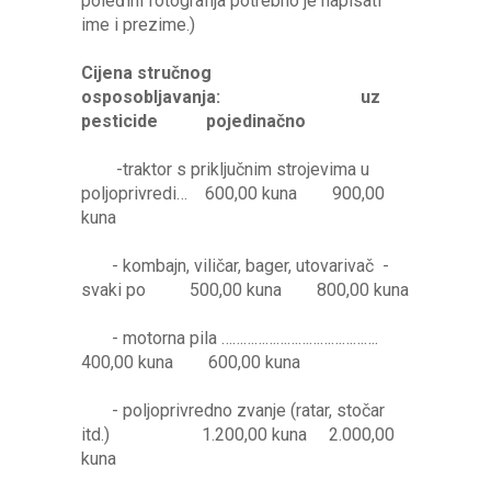
poleđini fotografija potrebno je napisati
ime i prezime.)
Cijena stručnog
osposobljavanja:
uz
pesticide pojedinačno
-traktor s priključnim strojevima u
poljoprivredi… 600,00 kuna 900,00
kuna
- kombajn, viličar, bager, utovarivač -
svaki po 500,00 kuna 800,00 kuna
- motorna pila …………………………………….
400,00 kuna 600,00 kuna
- poljoprivredno zvanje (ratar, stočar
itd.) 1.200,00 kuna 2.000,00
kuna