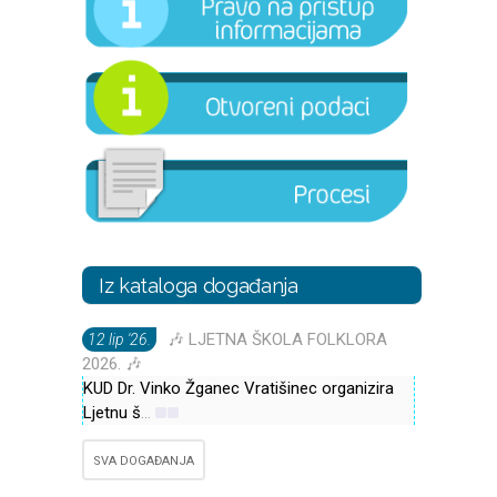
Iz kataloga događanja
🎶 LJETNA ŠKOLA FOLKLORA
12 lip '26.
2026. 🎶
KUD Dr. Vinko Žganec Vratišinec organizira
Ljetnu š
...
SVA DOGAĐANJA