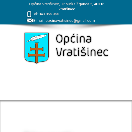
Općina Vratišinec, Dr. Vinka Žganca 2, 40316
Vratišinec
Tel:
040
866
966
E-mail:
opcinavratisinec@gmail.com