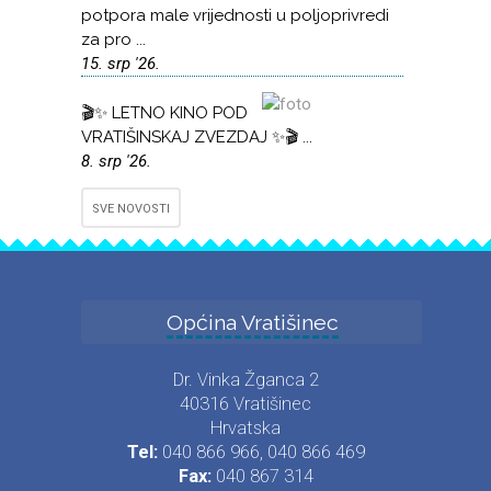
potpora male vrijednosti u poljoprivredi
za pro ...
15. srp '26.
🎬✨ LETNO KINO POD
VRATIŠINSKAJ ZVEZDAJ ✨🎬 ...
8. srp '26.
SVE NOVOSTI
Općina Vratišinec
Dr. Vinka Žganca 2
40316 Vratišinec
Hrvatska
Tel:
040 866 966, 040 866 469
Fax:
040 867 314