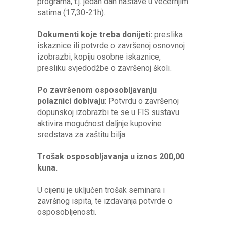
programa, t.j. jedan dan nastave u večernjim
satima (17,30-21h).
Dokumenti koje treba donijeti:
preslika
iskaznice ili potvrde o završenoj osnovnoj
izobrazbi, kopiju osobne iskaznice,
presliku svjedodžbe o završenoj školi.
Po završenom osposobljavanju
polaznici dobivaju
: Potvrdu o završenoj
dopunskoj izobrazbi te se u FIS sustavu
aktivira mogućnost daljnje kupovine
sredstava za zaštitu bilja.
Trošak osposobljavanja u iznos 200,00
kuna.
U cijenu je uključen trošak seminara i
završnog ispita, te izdavanja potvrde o
osposobljenosti.