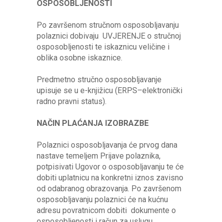
OSPOSOBLJENOSTI
Po završenom stručnom osposobljavanju
polaznici dobivaju UVJERENJE o stručnoj
osposobljenosti te iskaznicu veličine i
oblika osobne iskaznice.
Predmetno stručno osposobljavanje
upisuje se u e-knjižicu (ERPS–elektronički
radno pravni status).
NAČIN PLAĆANJA IZOBRAZBE
Polaznici osposobljavanja će prvog dana
nastave temeljem Prijave polaznika,
potpisivati Ugovor o osposobljavanju te će
dobiti uplatnicu na konkretni iznos zavisno
od odabranog obrazovanja. Po završenom
osposobljavanju polaznici će na kućnu
adresu povratnicom dobiti dokumente o
osposobljenosti i račun za uslugu